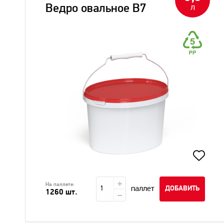
Ведро овальное В7
л
На паллете:
паллет
ДОБАВИТЬ
1260 шт.