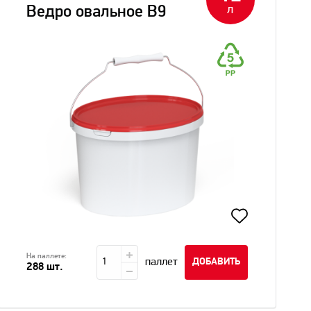
л
Ведро овальное В9
На паллете:
паллет
ДОБАВИТЬ
288 шт.