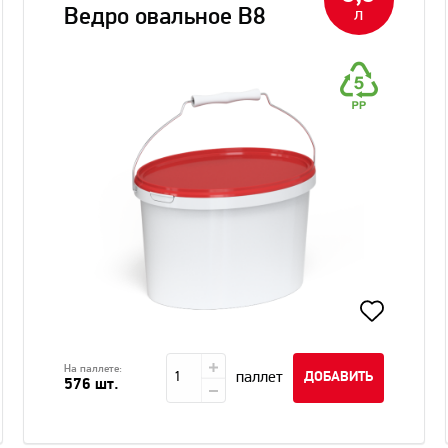
Ведро овальное В8
л
На паллете:
паллет
ДОБАВИТЬ
576 шт.