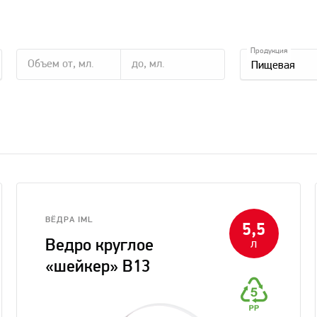
Продукция
Пищевая
ВЁДРА IML
5,5
Ведро круглое
л
«шейкер» В13