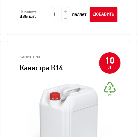
На паллете:
паллет
ДОБАВИТЬ
336 шт.
КАНИСТРЫ
10
л
Канистра К14