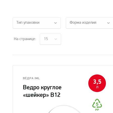
Тип упаковки
Форма изделия
На странице:
15
ВЁДРА IML
3,5
Ведро круглое
л
«шейкер» В12