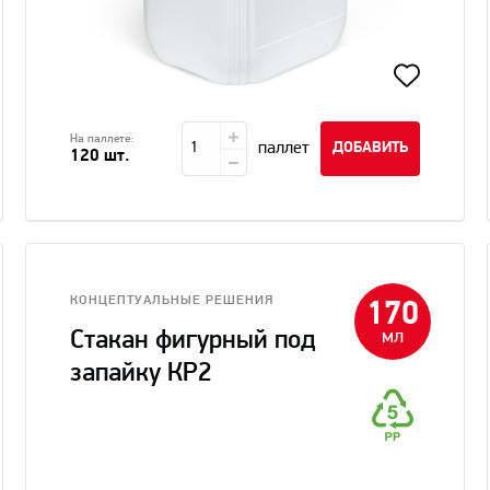
На паллете:
паллет
ДОБАВИТЬ
120 шт.
КОНЦЕПТУАЛЬНЫЕ РЕШЕНИЯ
170
мл
Стакан фигурный под
запайку КР2