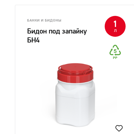
БАНКИ И БИДОНЫ
1
л
Бидон под запайку
БН4