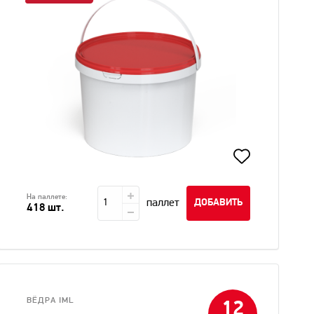
На паллете:
паллет
ДОБАВИТЬ
418 шт.
ВЁДРА IML
12