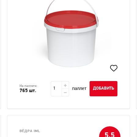
На паллете:
паллет
ДОБАВИТЬ
765 шт.
ВЁДРА IML
5,5