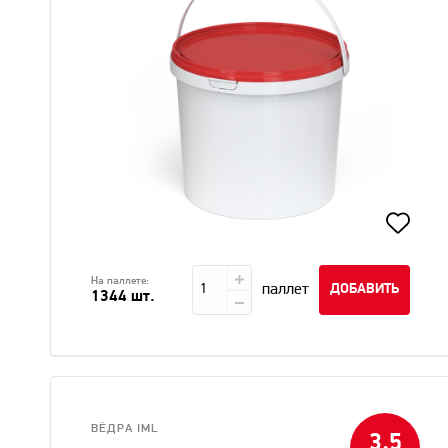
На паллете:
паллет
ДОБАВИТЬ
1344 шт.
ВЁДРА IML
3,5