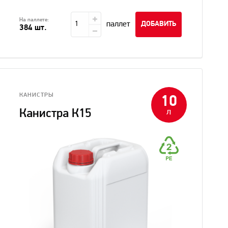
На паллете:
паллет
ДОБАВИТЬ
384 шт.
КАНИСТРЫ
10
л
Канистра К15