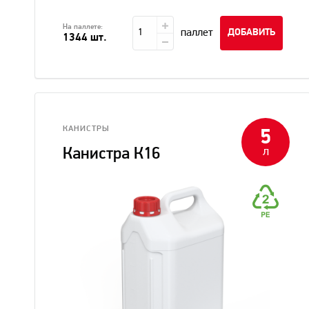
На паллете:
паллет
ДОБАВИТЬ
1344 шт.
КАНИСТРЫ
5
л
Канистра К16