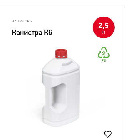
КАНИСТРЫ
2,5
Канистра К6
л