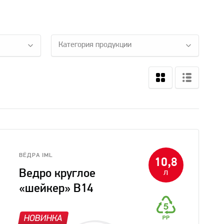
Категория продукции
ВЁДРА IML
10,8
Ведро круглое
л
«шейкер» В14
НОВИНКА