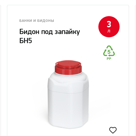
БАНКИ И БИДОНЫ
3
л
Бидон под запайку
БН5