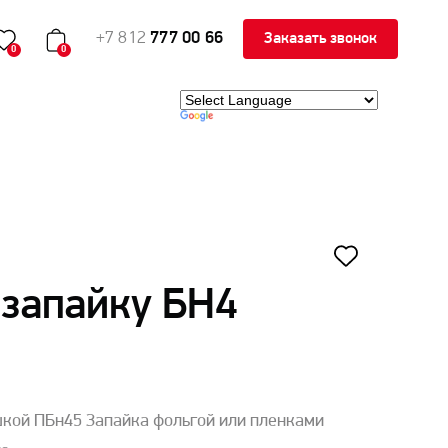
+7 812
777 00 66
Заказать звонок
0
0
 запайку БН4
кой ПБн45 Запайка фольгой или пленками