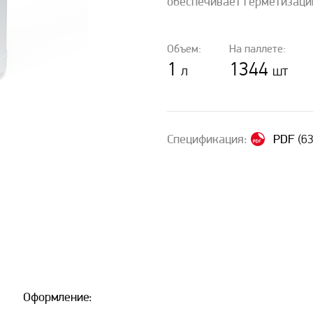
обеспечивает герметизаци
Объем:
На паллете:
1
1344
л
шт
Спецификация:
PDF
(63
Оформление: