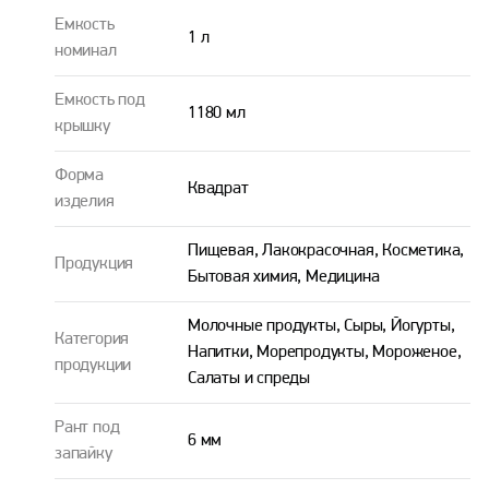
Емкость
1 л
номинал
Емкость под
1180 мл
крышку
Форма
Квадрат
изделия
Пищевая, Лакокрасочная, Косметика,
Продукция
Бытовая химия, Медицина
Молочные продукты, Сыры, Йогурты,
Категория
Напитки, Морепродукты, Мороженое,
продукции
Салаты и спреды
Рант под
6 мм
запайку