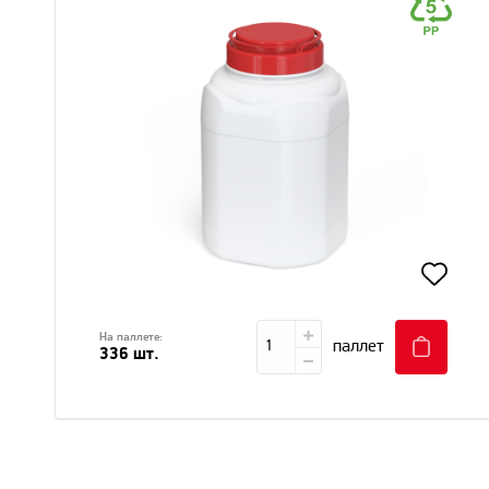
На паллете:
паллет
336 шт.