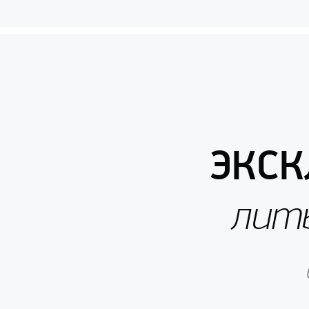
ЭКС
лить