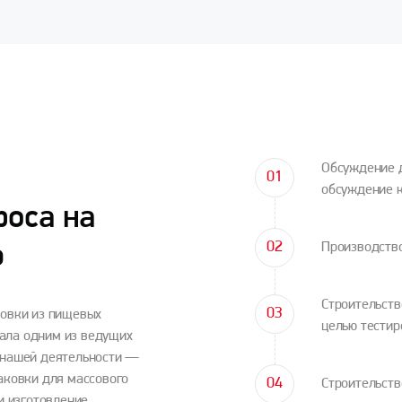
Обсуждение д
обсуждение к
роса на
Производство
ю
Строительств
ковки из пищевых
целью тестир
тала одним из ведущих
 нашей деятельности —
аковки для массового
Строительств
и изготовление