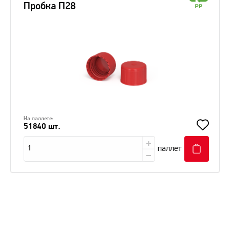
Пробка П28
На паллете:
51840 шт.
паллет