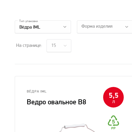
Тип упаковки
Форма изделия
Вёдра IML
На странице:
15
ВЁДРА IML
5,5
Ведро овальное В8
л