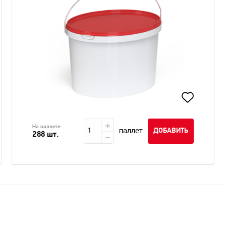
На паллете:
паллет
ДОБАВИТЬ
288 шт.