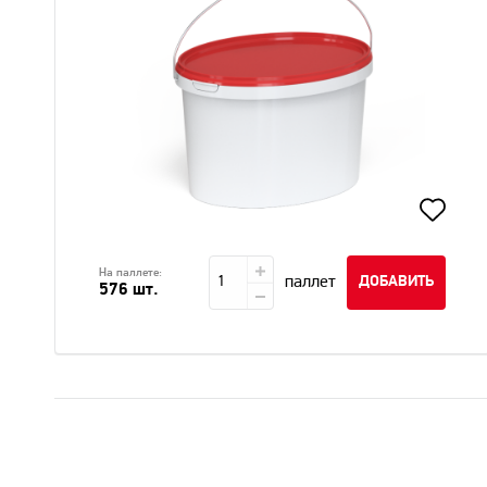
На паллете:
паллет
ДОБАВИТЬ
576 шт.