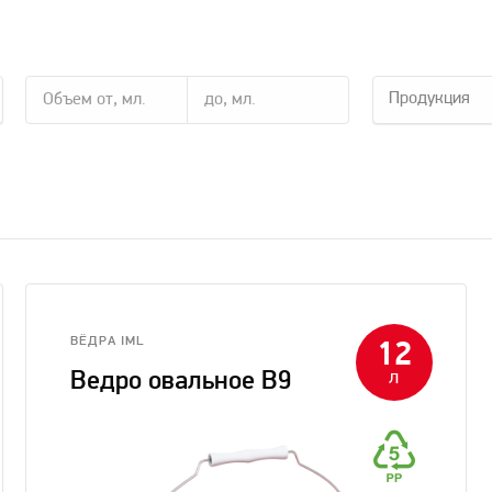
Продукция
ВЁДРА IML
12
л
Ведро овальное В9