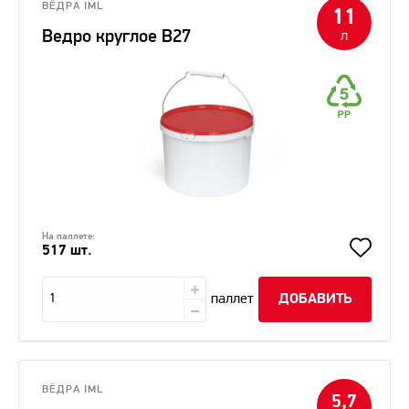
ВЁДРА IML
11
Ведро круглое В27
л
На паллете:
517 шт.
паллет
ДОБАВИТЬ
ВЁДРА IML
5,7