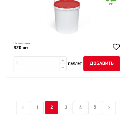
На паллете:
320 шт.
паллет
ДОБАВИТЬ
1
2
3
4
5