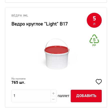
ВЁДРА IML
5
Ведро круглое "Light" В17
л
На паллете:
765 шт.
паллет
ДОБАВИТЬ