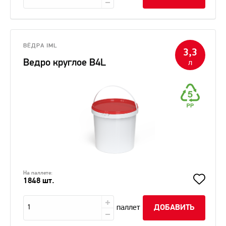
ВЁДРА IML
3,3
Ведро круглое В4L
л
На паллете:
1848 шт.
паллет
ДОБАВИТЬ