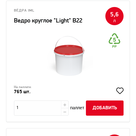
ВЁДРА IML
5,6
Ведро круглое "Light" В22
л
На паллете:
765 шт.
паллет
ДОБАВИТЬ