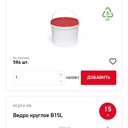
На паллете:
594 шт.
паллет
ДОБАВИТЬ
ВЁДРА IML
15
Ведро круглое В15L
л