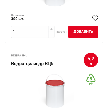
На паллете:
300 шт.
паллет
ДОБАВИТЬ
ВЁДРА IML
5,2
Ведро-цилиндр ВЦ5
л