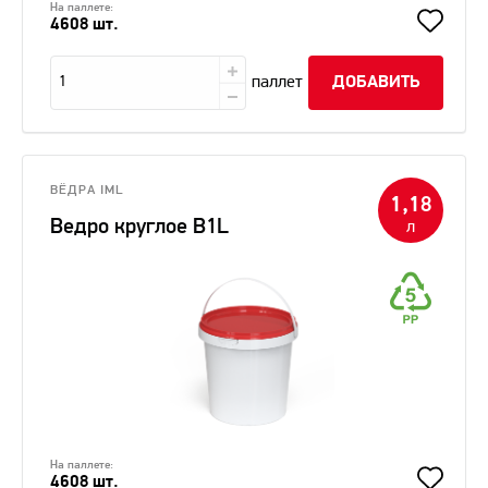
На паллете:
4608 шт.
паллет
ДОБАВИТЬ
ВЁДРА IML
1,18
Ведро круглое В1L
л
На паллете:
4608 шт.