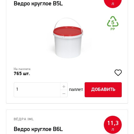
Ведро круглое В5L
л
На паллете:
765 шт.
паллет
ДОБАВИТЬ
ВЁДРА IML
11,3
Ведро круглое В6L
л