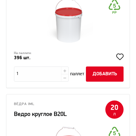
На паллете:
396 шт.
паллет
ДОБАВИТЬ
ВЁДРА IML
20
Ведро круглое В20L
л