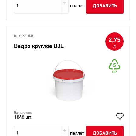
паллет
ДОБАВИТЬ
ВЁДРА IML
2,75
Ведро круглое В3L
л
На паллете:
1848 шт.
паллет
ДОБАВИТЬ