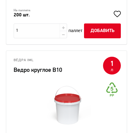
На паллете:
200 шт.
паллет
ДОБАВИТЬ
ВЁДРА IML
1
Ведро круглое B10
л