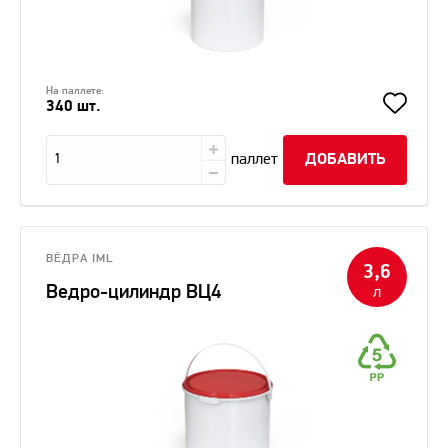
На паллете:
340 шт.
паллет
ДОБАВИТЬ
ВЁДРА IML
3,6
Ведро-цилиндр ВЦ4
л