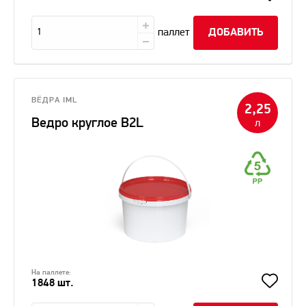
паллет
ДОБАВИТЬ
ВЁДРА IML
2,25
Ведро круглое В2L
л
На паллете:
1848 шт.