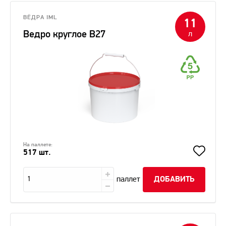
ВЁДРА IML
11
Ведро круглое В27
л
На паллете:
517 шт.
паллет
ДОБАВИТЬ