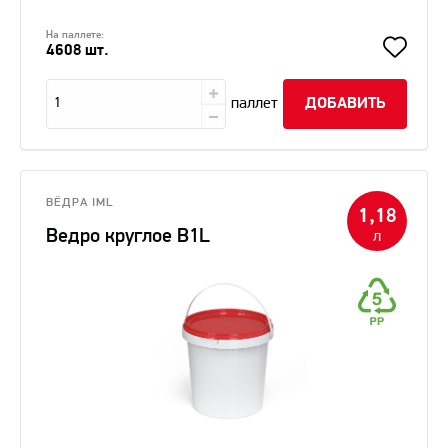
На паллете:
4608 шт.
паллет
ДОБАВИТЬ
ВЁДРА IML
1,18
Ведро круглое В1L
л