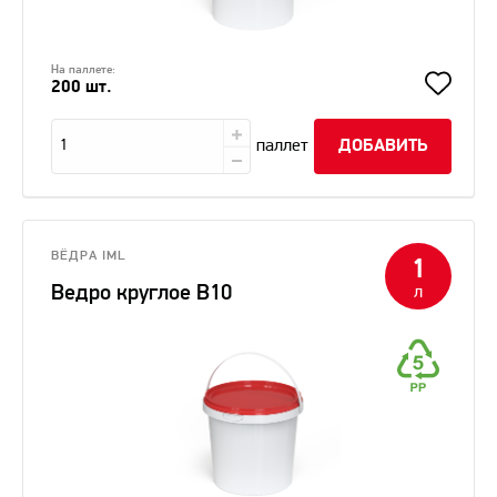
На паллете:
200 шт.
паллет
ДОБАВИТЬ
ВЁДРА IML
1
Ведро круглое B10
л