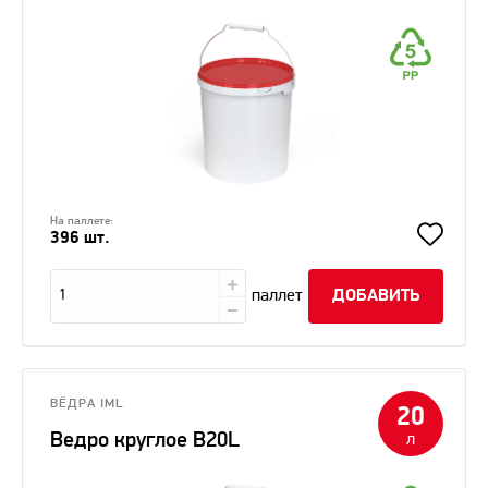
На паллете:
396 шт.
паллет
ДОБАВИТЬ
ВЁДРА IML
20
Ведро круглое В20L
л