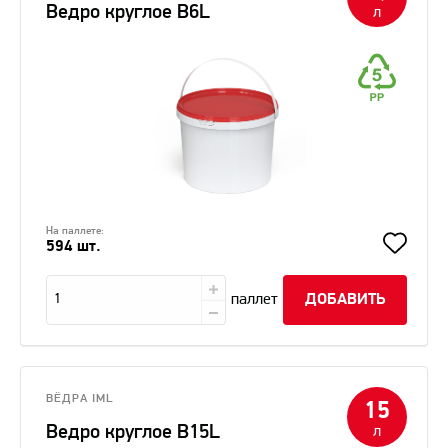
Ведро круглое В6L
л
На паллете:
594 шт.
паллет
ДОБАВИТЬ
ВЁДРА IML
15
Ведро круглое В15L
л