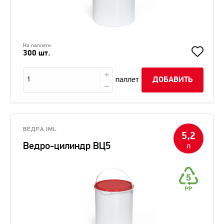
На паллете:
300 шт.
паллет
ДОБАВИТЬ
ВЁДРА IML
5,2
Ведро-цилиндр ВЦ5
л