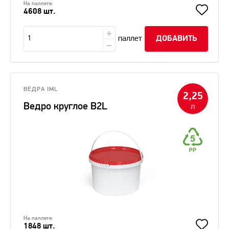
На паллете:
4608 шт.
паллет
ДОБАВИТЬ
ВЁДРА IML
2,25
Ведро круглое В2L
л
На паллете:
1848 шт.