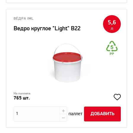
ВЁДРА IML
5,6
Ведро круглое "Light" В22
л
На паллете:
765 шт.
паллет
ДОБАВИТЬ