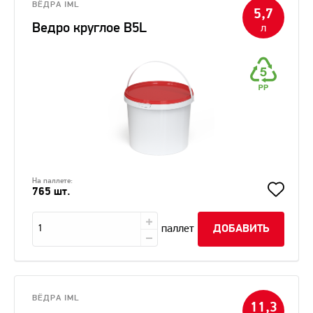
ВЁДРА IML
5,7
Ведро круглое В5L
л
На паллете:
765 шт.
паллет
ДОБАВИТЬ
ВЁДРА IML
11,3