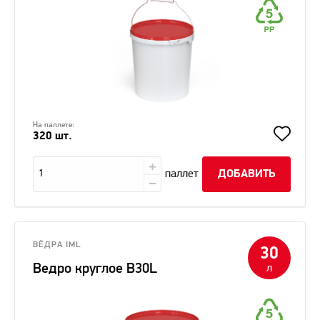
На паллете:
320 шт.
паллет
ДОБАВИТЬ
ВЁДРА IML
30
Ведро круглое B30L
л