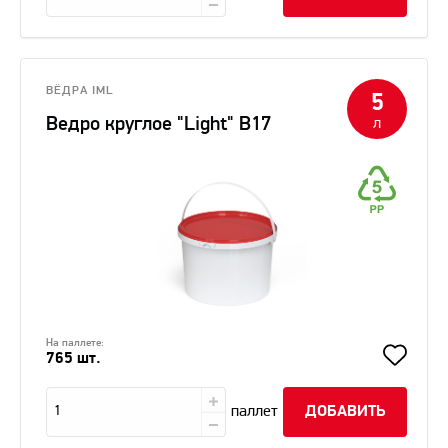
ВЁДРА IML
5
Ведро круглое "Light" В17
л
На паллете:
765 шт.
паллет
ДОБАВИТЬ