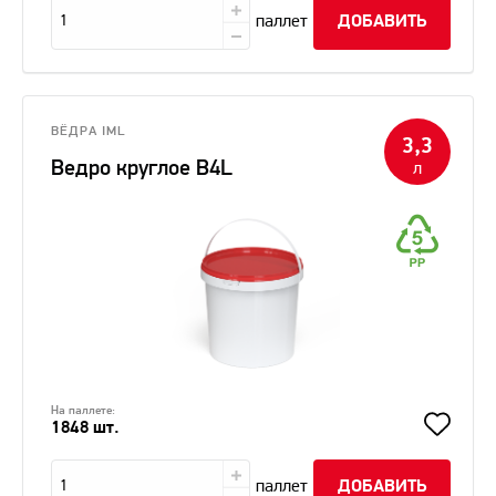
паллет
ДОБАВИТЬ
ВЁДРА IML
3,3
Ведро круглое В4L
л
На паллете:
1848 шт.
паллет
ДОБАВИТЬ