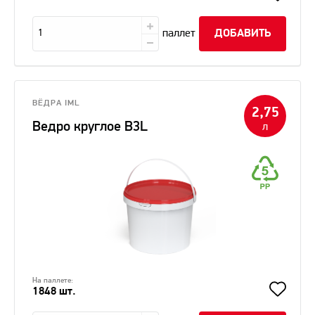
паллет
ДОБАВИТЬ
ВЁДРА IML
2,75
Ведро круглое В3L
л
На паллете:
1848 шт.