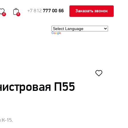
+7 812
777 00 66
Заказать звонок
0
0
нистровая П55
 К-15.