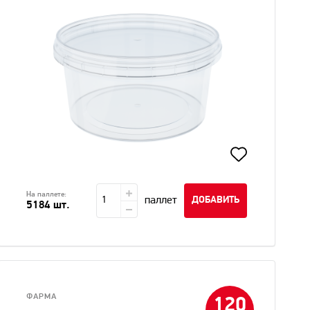
На паллете:
паллет
ДОБАВИТЬ
5184 шт.
ФАРМА
120