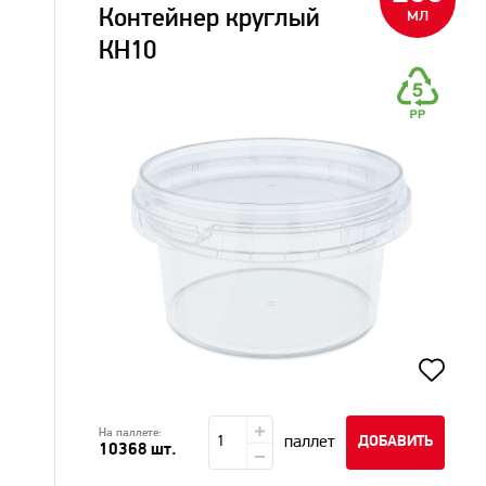
мл
Контейнер круглый
КН10
На паллете:
паллет
ДОБАВИТЬ
10368 шт.