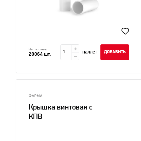
На паллете:
паллет
ДОБАВИТЬ
20064 шт.
ФАРМА
Крышка винтовая с
КПВ