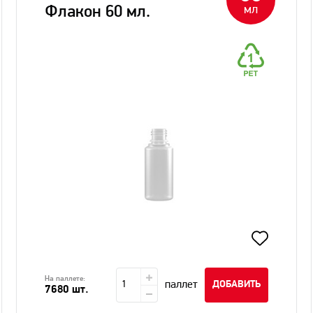
мл
Флакон 60 мл.
На паллете:
паллет
ДОБАВИТЬ
7680 шт.