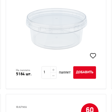
На паллете:
паллет
ДОБАВИТЬ
5184 шт.
ФАРМА
60