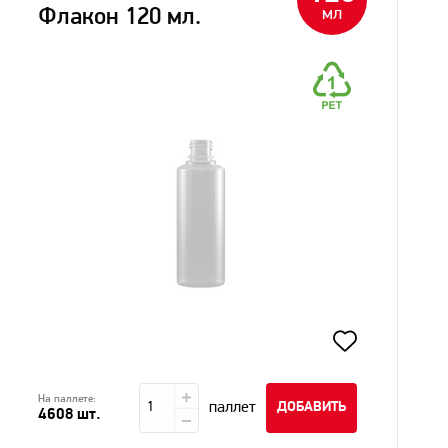
мл
Флакон 120 мл.
На паллете:
паллет
ДОБАВИТЬ
4608 шт.