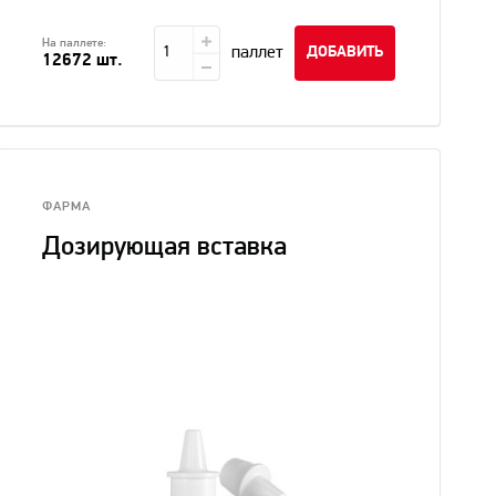
На паллете:
паллет
ДОБАВИТЬ
12672 шт.
ФАРМА
Дозирующая вставка